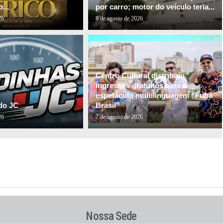
...
por carro; motor do veículo teria...
26
8 de agosto de 2026
Centro Cultural distribuiu
ingressos gratuitos para o
espetáculo multilinguagem “Fubá
do JC
Brasil”
26
7 de agosto de 2026
Nossa Sede