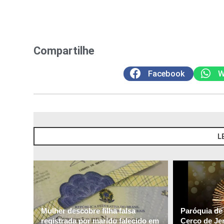
Compartilhe
Facebook
W
L
Mulher descobre filha falsa
Paróquia de
registrada por marido falecido em
Cerco de Je