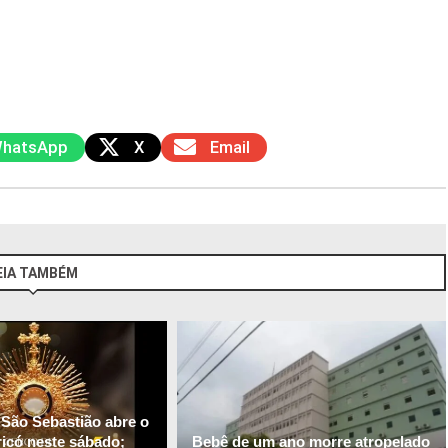
hatsApp
X
Email
EIA TAMBÉM
 São Sebastião abre o
ricó neste sábado;
Bebê de um ano morre atropelado