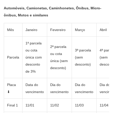
Automóveis, Camionetas, Caminhonetes, Ônibus, Micro-
ônibus, Motos e similares
Mês
Janeiro
Fevereiro
Março
Abril
1ª parcela
2ª parcela
ou cota
3ª parcela
4ª parce
ou cota
Parcela
única com
(sem
(sem
única (sem
desconto
desconto)
descont
desconto)
de 3%
Placa
Data do
Dia do
Dia do
Dia do
⬇
vencimento
vencimento
vencimento
vencime
Final 1
11/01
11/02
11/03
11/04