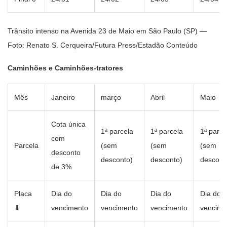
Trânsito intenso na Avenida 23 de Maio em São Paulo (SP) —
Foto: Renato S. Cerqueira/Futura Press/Estadão Conteúdo
Caminhões e Caminhões-tratores
Mês
Janeiro
março
Abril
Maio
Cota única
1ª parcela
1ª parcela
1ª parce
com
Parcela
(sem
(sem
(sem
desconto
desconto)
desconto)
descont
de 3%
Placa
Dia do
Dia do
Dia do
Dia do
⬇
vencimento
vencimento
vencimento
vencime