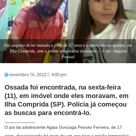
Pai suspeito de ter matado a filha de 17 anos e a enterrado no quintal, em
Ilha Comprida, tem a prisão temporária decretada — Foto: Arquivo
Pessoal
novembro 16, 2022
4:00 pm
Ossada foi encontrada, na sexta-feira
(11), em imóvel onde eles moravam, em
Ilha Comprida (SP). Polícia já começou
as buscas para encontrá-lo.
O pai da adolescente Agata Gonzaga Peixoto Ferreira, de 17
anos, desaparecida há mais de um ano teve a prisão temporária