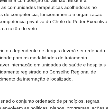
 definia a composição do Sisnad. Esse era
e as comunidades terapêuticas acolhedoras no
gras de competência, funcionamento e organização
competência privativa do Chefe do Poder Executivo
ta a razão do veto.
ário ou dependente de drogas deverá ser ordenado
idade para as modalidades de tratamento
aver internação em unidades de saúde e hospitais
vidamente registrado no Conselho Regional de
mento da internação é localizado.
snad o conjunto ordenado de princípios, regras,
e envolvem as políticas, planos, programas, ações e