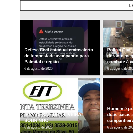
L
Defesa Civil estadual emite alerta
Polícia Civi
de tempestade avançando para
durante me
Palmital e região
combate à ve
6 de agosto de 2026
6 de agosto de 20
Homem é pre
IVAN CESAR DE OLIVEIRA
duas casas a
SOBRINHO
companheira 
6 de agosto de 2026
6 de agosto de 20