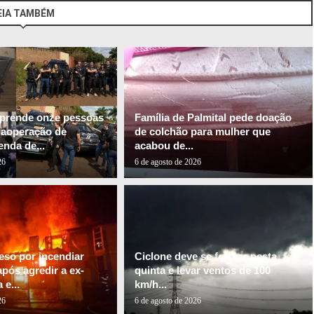
EIA TAMBÉM
l prende onze pessoas
Família de Palmital pede doação
gaoperação de
de colchão para mulher que
nda de...
acabou de...
26
6 de agosto de 2026
so por incendiar
Ciclone deve se formar nesta
pós agredir a ex-
quinta e levar ventos de 100
e...
km/h...
26
6 de agosto de 2026