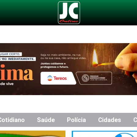
Cotidiano
Saúde
Polícia
Cidades
C