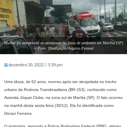
Mulher foi atropelada ao atravessar na faixa de pedestres em Marília (SP)
— Foto: Divulgação/Arquivo Pessoal
dezembro 30, 2022
5:39 pm
Uma idosa, de 62 anos, morreu após ser atropelada no trecho
urbano da Rodovia Transbrasiliana (BR-153), conhecido como
Avenida Jóquei Clube, na zona sul de Marília (SP). O fato ocorreu
na manhã desta sexta-feira (30/12). Ela foi identificada como
Doraci Ferreira.
O motorista, segundo a Polícia Rodoviária Federal (PRF), atingiu