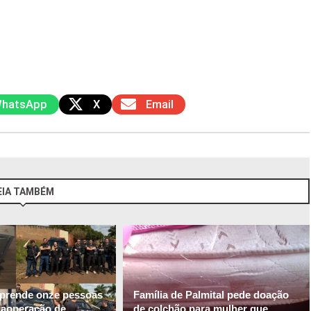
hatsApp
X
Email
EIA TAMBÉM
l prende onze pessoas
Família de Palmital pede doação
gaoperação de
de colchão para mulher que