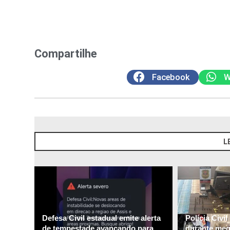
Compartilhe
Facebook
W
L
Defesa Civil estadual emite alerta
Polícia Civi
de tempestade avançando para
durante me