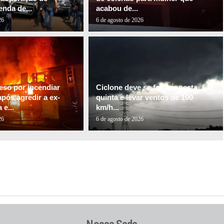
nda de...
acabou de...
26
6 de agosto de 2026
so por incendiar
Ciclone deve se formar nesta
pós agredir a ex-
quinta e levar ventos de 100
e...
km/h...
26
6 de agosto de 2026