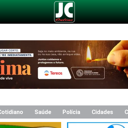
Cotidiano
Saúde
Polícia
Cidades
C