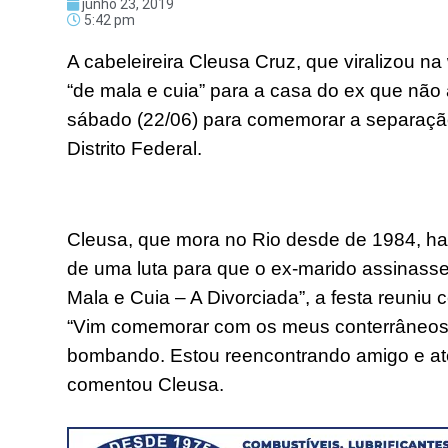
junho 23, 2019
5:42 pm
A cabeleireira Cleusa Cruz, que viralizou 
“de mala e cuia” para a casa do ex que não
sábado (22/06) para comemorar a separação
Distrito Federal.
Cleusa, que mora no Rio desde de 1984, hav
de uma luta para que o ex-marido assinasse
Mala e Cuia – A Divorciada”, a festa reuniu 
“Vim comemorar com os meus conterrâneos. 
bombando. Estou reencontrando amigo e até
comentou Cleusa.