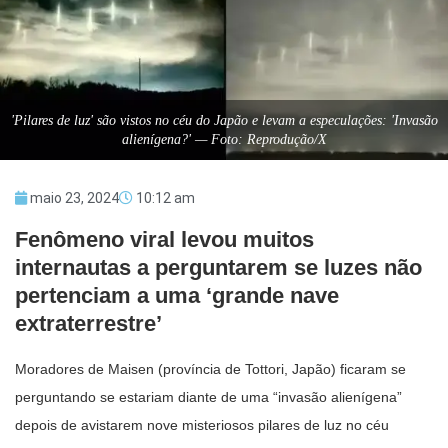
'Pilares de luz' são vistos no céu do Japão e levam a especulações: 'Invasão
alienígena?' — Foto: Reprodução/X
maio 23, 2024
10:12 am
Fenômeno viral levou muitos
internautas a perguntarem se luzes não
pertenciam a uma ‘grande nave
extraterrestre’
Moradores de Maisen (província de Tottori, Japão) ficaram se
perguntando se estariam diante de uma “invasão alienígena”
depois de avistarem nove misteriosos pilares de luz no céu