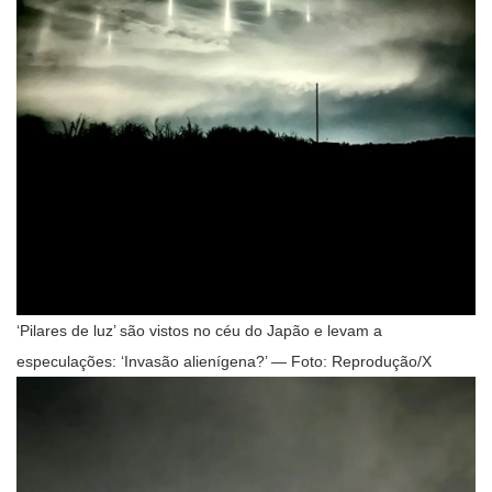
‘Pilares de luz’ são vistos no céu do Japão e levam a
especulações: ‘Invasão alienígena?’ — Foto: Reprodução/X