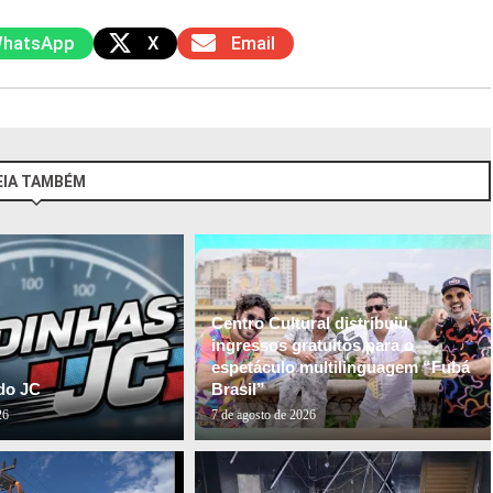
hatsApp
X
Email
EIA TAMBÉM
Centro Cultural distribuiu
ingressos gratuitos para o
espetáculo multilinguagem “Fubá
do JC
Brasil”
26
7 de agosto de 2026