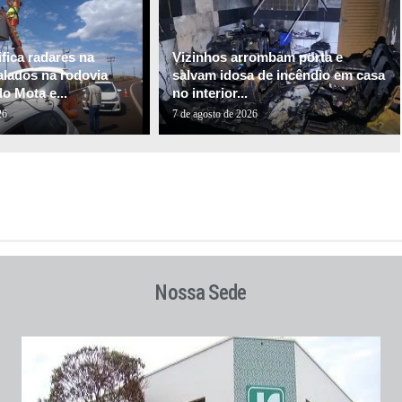
fica radares na
Vizinhos arrombam porta e
alados na rodovia
salvam idosa de incêndio em casa
o Mota e...
no interior...
26
7 de agosto de 2026
Nossa Sede