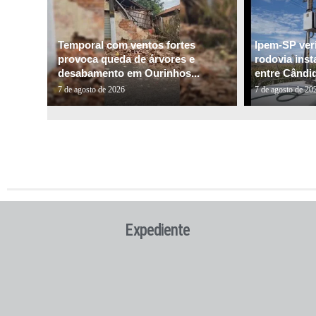
Temporal com ventos fortes
Ipem-SP veri
provoca queda de árvores e
rodovia inst
desabamento em Ourinhos...
entre Cândid
7 de agosto de 2026
7 de agosto de 20
Expediente