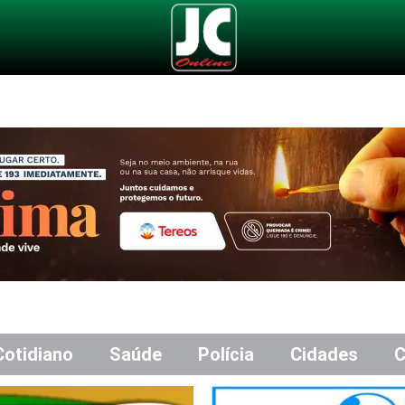
Cotidiano
Saúde
Polícia
Cidades
C