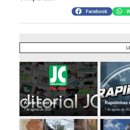
Facebook
W
L
A arte de ser pai
Rapidinhas 
7 de agosto de 2026
7 de agosto de 20