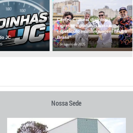
Centro Cultural distribuiu
ingressos gratuitos para o
espetáculo multilinguagem “Fubá
do JC
Brasil”
26
7 de agosto de 2026
Nossa Sede