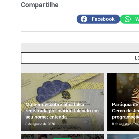
Compartilhe
Facebook
W
L
Mulher descobre filha falsa
Paróquia de
registrada por marido falecido em
Cerco de Je
seu nome; entenda
programação
8 de agosto de 2026
8 de agosto de 20