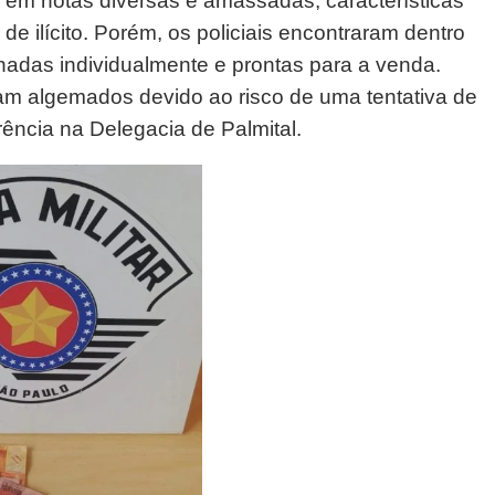
0 em notas diversas e amassadas, características
e ilícito. Porém, os policiais encontraram dentro
adas individualmente e prontas para a venda.
am algemados devido ao risco de uma tentativa de
rência na Delegacia de Palmital.