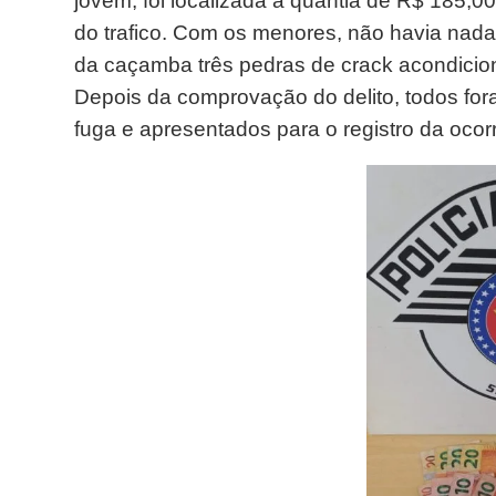
jovem, foi localizada a quantia de R$ 185,0
do trafico. Com os menores, não havia nada d
da caçamba três pedras de crack acondicion
Depois da comprovação do delito, todos for
fuga e apresentados para o registro da ocor