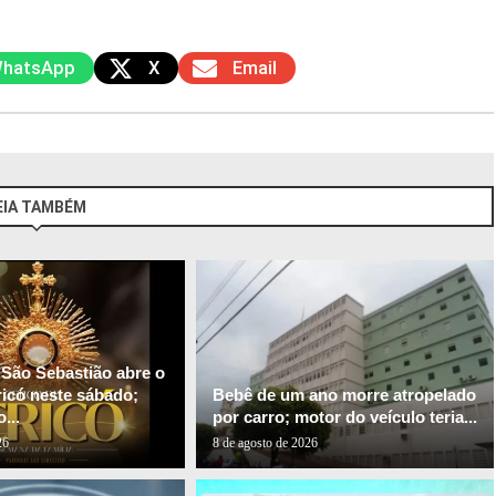
hatsApp
X
Email
EIA TAMBÉM
 São Sebastião abre o
ricó neste sábado;
Bebê de um ano morre atropelado
...
por carro; motor do veículo teria...
26
8 de agosto de 2026