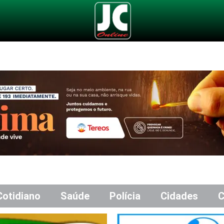
Cotidiano
Saúde
Polícia
Cidades
C