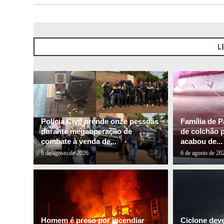
L
Polícia Civil prende onze pessoas
Família de P
durante megaoperação de
de colchão 
combate à venda de...
acabou de...
6 de agosto de 2026
6 de agosto de 20
Homem é preso por incendiar
Ciclone dev