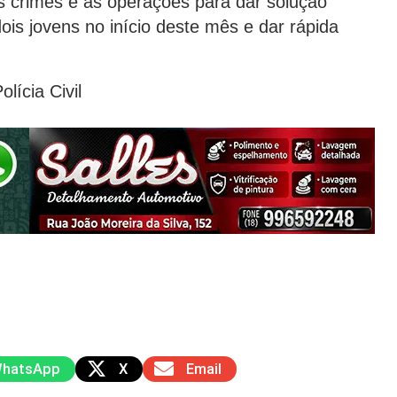
s crimes e as operações para dar solução
dois jovens no início deste mês e dar rápida
lícia Civil
hatsApp
X
Email