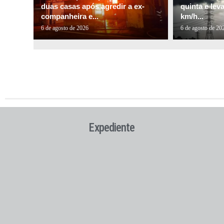
duas casas após agredir a ex-
quinta e lev
companheira e...
km/h...
6 de agosto de 2026
6 de agosto de 20
Expediente