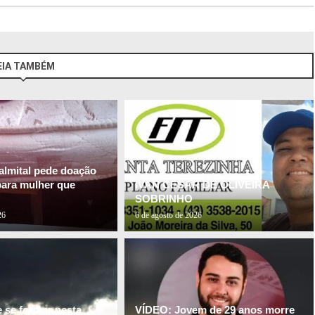
EIA TAMBÉM
almital pede doação
para mulher que
IVAN CESAR DE OLIVEIRA
SOBRINHO
26
6 de agosto de 2026
e se formar nesta
VÍDEO: Jovem de 29 anos morre