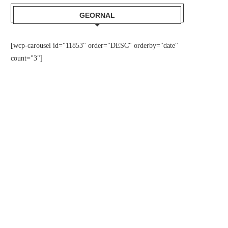
GEORNAL
[wcp-carousel id="11853" order="DESC" orderby="date"
count="3"]