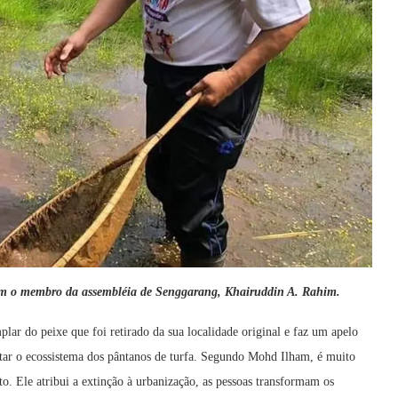
m o membro da assembléia de Senggarang, Khairuddin A. Rahim.
r do peixe que foi retirado da sua localidade original e faz um apelo
itar o ecossistema dos pântanos de turfa. Segundo Mohd Ilham, é muito
o. Ele atribui a extinção à urbanização, as pessoas transformam os