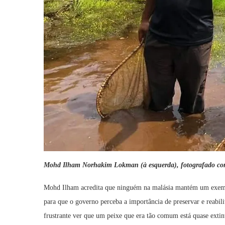
Mohd Ilham Norhakim Lokman (à esquerda), fotografado co
Mohd Ilham acredita que ninguém na malásia mantém um exempla
para que o governo perceba a importância de preservar e reabil
frustrante ver que um peixe que era tão comum está quase extint