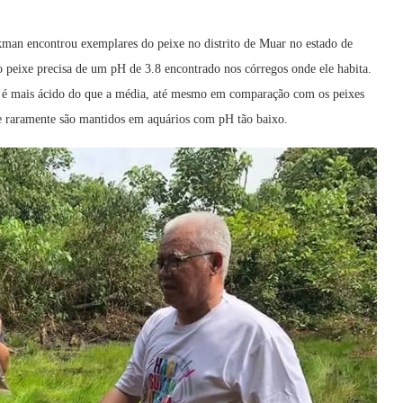
an encontrou exemplares do peixe no distrito de Muar no estado de
 o peixe precisa de um pH de 3.8 encontrado nos córregos onde ele habita.
lor é mais ácido do que a média, até mesmo em comparação com os peixes
 e raramente são mantidos em aquários com pH tão baixo.