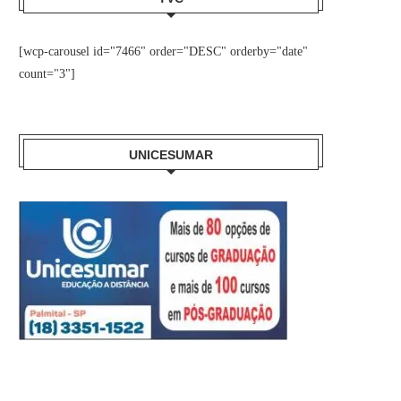
[wcp-carousel id="7466" order="DESC" orderby="date"
count="3"]
UNICESUMAR