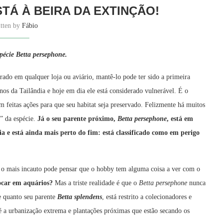
STÁ À BEIRA DA EXTINÇÃO!
itten by
Fábio
pécie Betta persephone.
rado em qualquer loja ou aviário, mantê-lo pode ter sido a primeira
anos da Tailândia e hoje em dia ele está considerado vulnerável. É o
 feitas ações para que seu habitat seja preservado. Felizmente há muitos
” da espécie.
Já o seu parente próximo,
Betta persephone
, está em
a e está ainda mais perto do fim: está classificado como em perigo
o o mais incauto pode pensar que o hobby tem alguma coisa a ver com o
ocar em aquários?
Mas a triste realidade é que o
Betta persephone
nunca
e quanto seu parente
Betta splendens
, está restrito a colecionadores e
 é a urbanização extrema e plantações próximas que estão secando os