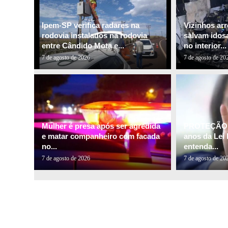
Ipem-SP verifica radares na
Vizinhos ar
rodovia instalados na rodovia
salvam idos
entre Cândido Mota e...
no interior...
7 de agosto de 2026
7 de agosto de 20
Mulher é presa após ser agredida
PROTEÇÃO 
e matar companheiro com facada
anos da Lei
no...
entenda...
7 de agosto de 2026
7 de agosto de 20