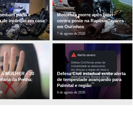
rombam porta e
Motorista morre após bater
a de incêndio em casa
contra poste na Raposo Tavares
em Ourinhos
26
7 de agosto de 2026
À MULHER – 20
Defesa Civil estadual emite alerta
 Maria da Penha:
de tempestade avançando para
Palmital e região
26
6 de agosto de 2026