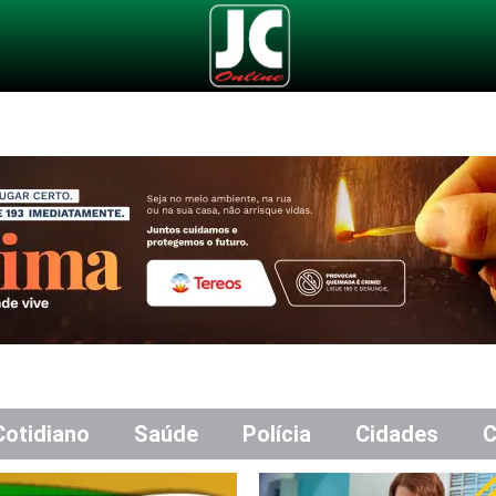
Cotidiano
Saúde
Polícia
Cidades
C