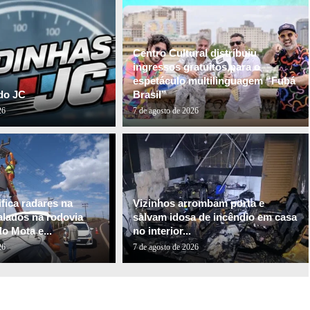
Centro Cultural distribuiu
ingressos gratuitos para o
espetáculo multilinguagem “Fubá
do JC
Brasil”
26
7 de agosto de 2026
fica radares na
Vizinhos arrombam porta e
alados na rodovia
salvam idosa de incêndio em casa
o Mota e...
no interior...
26
7 de agosto de 2026