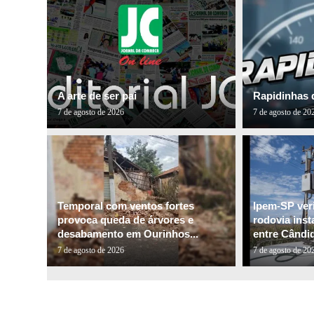
A arte de ser pai
Rapidinhas 
7 de agosto de 2026
7 de agosto de 20
Temporal com ventos fortes
Ipem-SP veri
provoca queda de árvores e
rodovia inst
desabamento em Ourinhos...
entre Cândid
7 de agosto de 2026
7 de agosto de 20