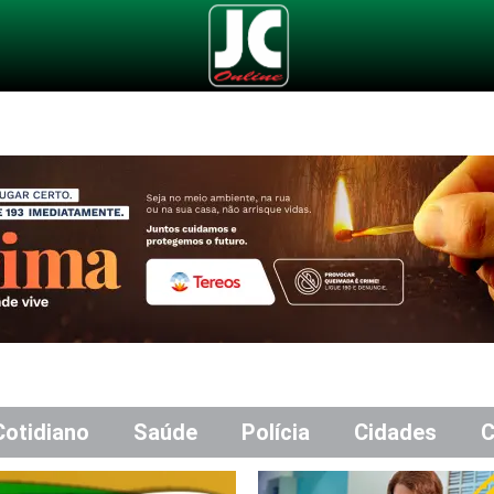
Cotidiano
Saúde
Polícia
Cidades
C