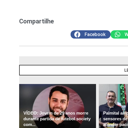
Compartilhe
Facebook
W
L
VÍDEO: Jovem de 29 anos morre
Palmital am
durante partida de futebol society
sensores de 
com...
atender paci