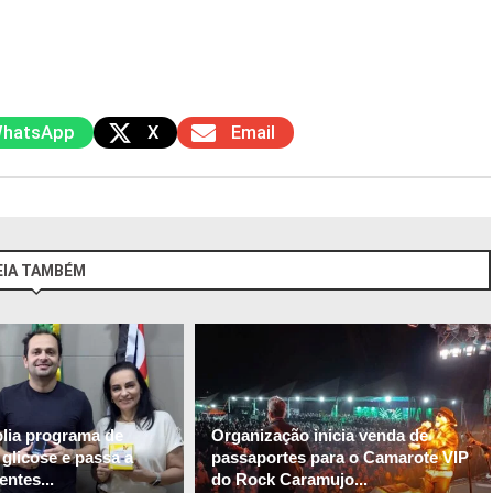
hatsApp
X
Email
EIA TAMBÉM
plia programa de
Organização inicia venda de
glicose e passa a
passaportes para o Camarote VIP
entes...
do Rock Caramujo...