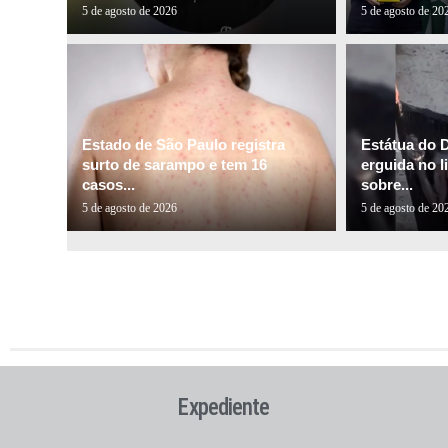
5 de agosto de 2026
5 de agosto de 20
Estado de São Paulo registra
Estátua do 
surto de sarampo e tem 16
erguida no l
casos...
sobre...
5 de agosto de 2026
5 de agosto de 20
Expediente