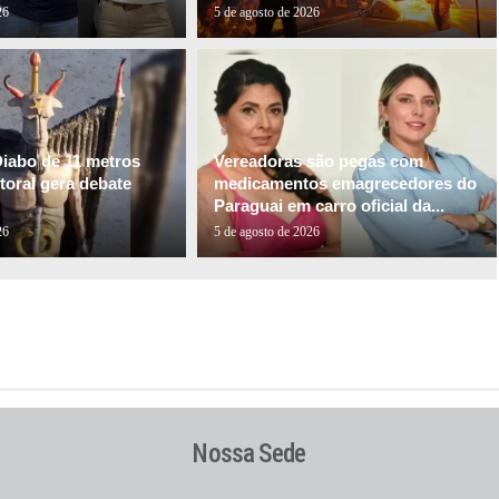
26
5 de agosto de 2026
Diabo de 11 metros
Vereadoras são pegas com
itoral gera debate
medicamentos emagrecedores do
Paraguai em carro oficial da...
26
5 de agosto de 2026
Nossa Sede