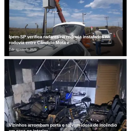
Ipem-SP verifica radares na rodovia instalados na
rodovia entre Cândido Mota e...
7 de agosto de 2026
Vizinhos arrombam porta e salvam idosa de incêndio
em casa no interior...