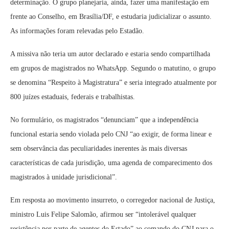
determinação. O grupo planejaria, ainda, fazer uma manifestação em
frente ao Conselho, em Brasília/DF, e estudaria judicializar o assunto.
As informações foram relevadas pelo Estadão.
A missiva não teria um autor declarado e estaria sendo compartilhada
em grupos de magistrados no WhatsApp. Segundo o matutino, o grupo
se denomina “Respeito à Magistratura” e seria integrado atualmente por
800 juízes estaduais, federais e trabalhistas.
No formulário, os magistrados “denunciam” que a independência
funcional estaria sendo violada pelo CNJ “ao exigir, de forma linear e
sem observância das peculiaridades inerentes às mais diversas
características de cada jurisdição, uma agenda de comparecimento dos
magistrados à unidade jurisdicional”.
Em resposta ao movimento insurreto, o corregedor nacional de Justiça,
ministro Luis Felipe Salomão, afirmou ser “intolerável qualquer
resistência por parte de agentes do Estado” ao comando do CNJ para o