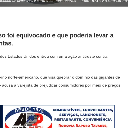
odada de demissões e corta 9 mil funcionários — Foto: REUTERS/Pascal Ros
o foi equivocado e que poderia levar a
ntas.
 dos Estados Unidos entrou com uma ação antitruste contra
erno norte-americano, que visa quebrar o domínio das gigantes de
 acusa a varejista de prejudicar consumidores por meio de preços