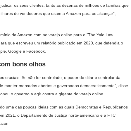
dicar os seus clientes, tanto as dezenas de milhões de famílias que
lhares de vendedores que usam a Amazon para os alcançar”,
omínio da Amazon.com no varejo online para o “The Yale Law
ara que escreveu um relatório publicado em 2020, que defendia o
pple, Google e Facebook.
com bons olhos
cruciais. Se não for controlado, o poder de ditar e controlar da
de manter mercados abertos e governados democraticamente”, disse
sionou o governo a agir contra a gigante do varejo online.
sido uma das poucas ideias com as quais Democratas e Republicanos
em 2021, o Departamento de Justiça norte-americano e a FTC
azon.