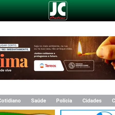
Cotidiano
Saúde
Polícia
Cidades
C