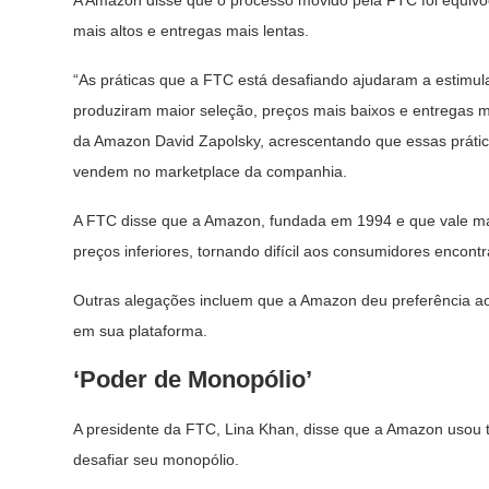
A Amazon disse que o processo movido pela FTC foi equivoc
mais altos e entregas mais lentas.
“As práticas que a FTC está desafiando ajudaram a estimula
produziram maior seleção, preços mais baixos e entregas ma
da Amazon David Zapolsky, acrescentando que essas prát
vendem no marketplace da companhia.
A FTC disse que a Amazon, fundada em 1994 e que vale ma
preços inferiores, tornando difícil aos consumidores encon
Outras alegações incluem que a Amazon deu preferência ao
em sua plataforma.
‘Poder de Monopólio’
A presidente da FTC, Lina Khan, disse que a Amazon usou tá
desafiar seu monopólio.