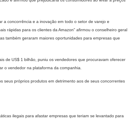
ado e afirmou que prejudicaria os consumidores ao levar a preços
r a concorrência e a inovação em todo o setor de varejo e
is rápidas para os clientes da Amazon” afirmou o conselheiro geral
icas também geraram maiores oportunidades para empresas que
is de US$ 1 bilhão, puniu os vendedores que procuravam oferecer
trar o vendedor na plataforma da companhia.
s seus próprios produtos em detrimento aos de seus concorrentes
ticas ilegais para afastar empresas que teriam se levantado para