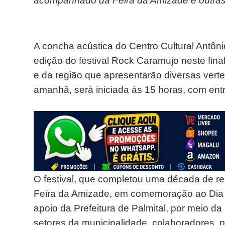
acompanhado da Feira da Amizade e outras
A concha acústica do Centro Cultural Antô
edição do festival Rock Caramujo neste fin
e da região que apresentarão diversas verte
amanhã, será iniciada às 15 horas, com entr
O festival, que completou uma década de 
Feira da Amizade, em comemoração ao Dia M
apoio da Prefeitura de Palmital, por meio d
setores da municipalidade, colaboradores, 