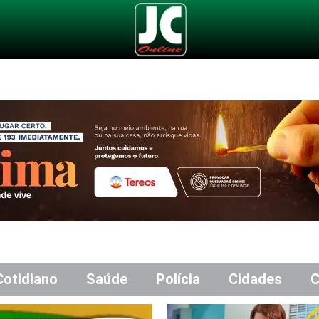
Cotidiano
Saúde
Polícia
Cidades
C