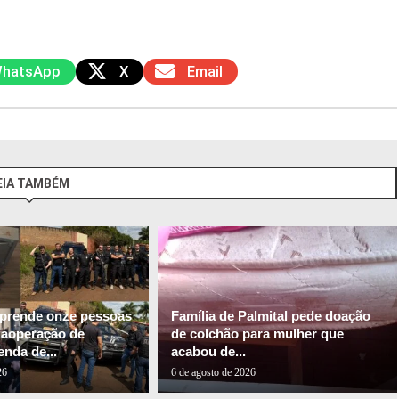
hatsApp
X
Email
EIA TAMBÉM
l prende onze pessoas
Família de Palmital pede doação
gaoperação de
de colchão para mulher que
nda de...
acabou de...
26
6 de agosto de 2026