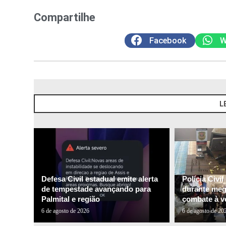
Compartilhe
Facebook
W
L
Defesa Civil estadual emite alerta
Polícia Civi
de tempestade avançando para
durante me
Palmital e região
combate à ve
6 de agosto de 2026
6 de agosto de 20