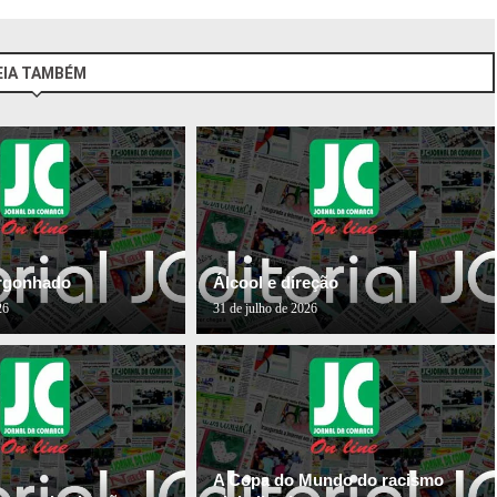
EIA TAMBÉM
ergonhado
Álcool e direção
26
31 de julho de 2026
A Copa do Mundo do racismo