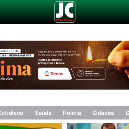
Cotidiano
Saúde
Polícia
Cidades
C