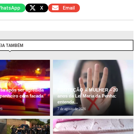
hatsApp
X
Email
EIA TAMBÉM
esa após ser agredida
PROTEÇÃO À MULHER – 20
panheiro com facada
anos da Lei Maria da Penha:
entenda...
26
7 de agosto de 2026