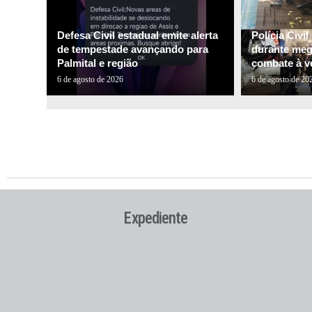
Defesa Civil estadual emite alerta
Polícia Civi
de tempestade avançando para
durante me
Palmital e região
combate à ve
6 de agosto de 2026
6 de agosto de 20
Expediente