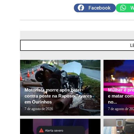
Facebook
W
L
Motorista morre após bater
Mulher é pr
contra poste na Raposo Tavares
e matar com
em Ourinhos
no...
7 de agosto de 2026
7 de agosto de 20