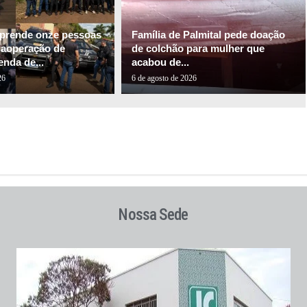
l prende onze pessoas
Família de Palmital pede doação
gaoperação de
de colchão para mulher que
nda de...
acabou de...
26
6 de agosto de 2026
Nossa Sede