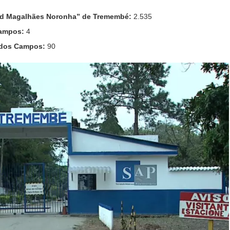
ard Magalhães Noronha” de Tremembé:
2.535
Campos:
4
 dos Campos:
90