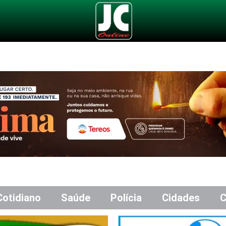
Cotidiano
Saúde
Polícia
Cidades
C