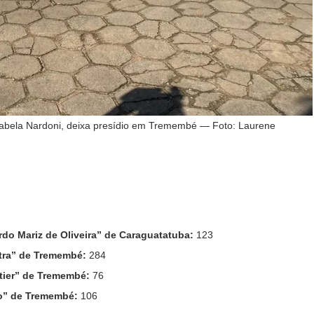
sabela Nardoni, deixa presídio em Tremembé — Foto: Laurene
do Mariz de Oliveira” de Caraguatatuba:
123
ntra” de Tremembé:
284
etier” de Tremembé:
76
do” de Tremembé:
106