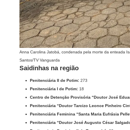
Anna Carolina Jatobá, condenada pela morte da enteada I
Santos/TV Vanguarda
Saidinhas na região
Penitenciária II de Potim:
273
Penitenciária I de Potim:
18
Centro de Detenção Provisória “Doutor José Eduar
Penitenciária “Doutor Tarcizo Leonce Pinheiro Ci
Penitenciária Feminina “Santa Maria Eufrásia Pell
Penitenciária “Doutor José Augusto César Salga