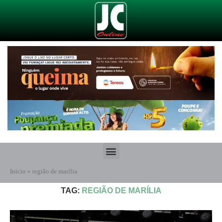
Início
»
região de marília
TAG:
REGIÃO DE MARÍLIA