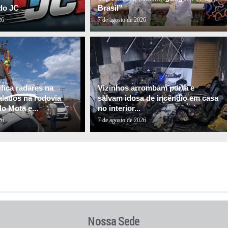
do JC
Brasil”
26
7 de agosto de 2026
fica radares na
Vizinhos arrombam porta e
alados na rodovia
salvam idosa de incêndio em casa
o Mota e...
no interior...
26
7 de agosto de 2026
Nossa Sede