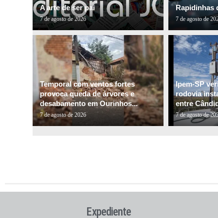
A arte de ser pai
Rapidinhas 
7 de agosto de 2026
7 de agosto de 20
Temporal com ventos fortes
Ipem-SP veri
provoca queda de árvores e
rodovia inst
desabamento em Ourinhos...
entre Cândid
7 de agosto de 2026
7 de agosto de 20
Expediente