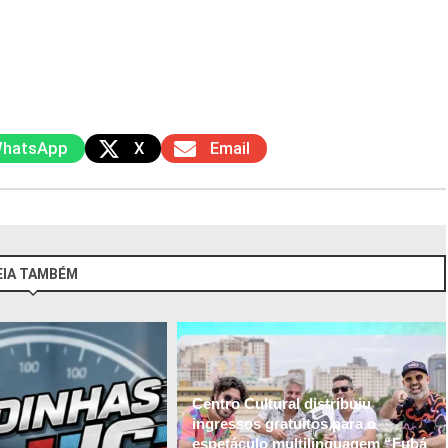
hatsApp
X
Email
EIA TAMBÉM
Centro Cultural distribuiu
ingressos gratuitos para o
espetáculo multilinguagem “Fubá