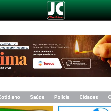
Cotidiano
Saúde
Polícia
Cidades
C