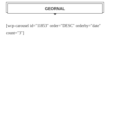
GEORNAL
[wcp-carousel id="11853" order="DESC" orderby="date"
count="3"]