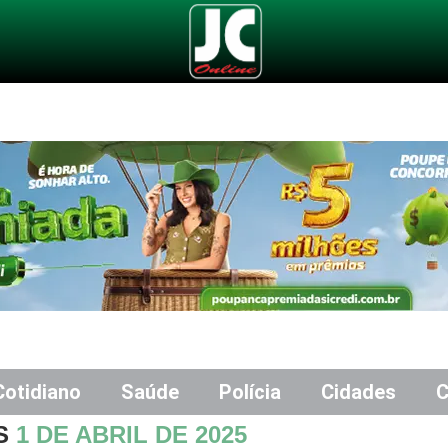
Cotidiano
Saúde
Polícia
Cidades
C
ES
1 DE ABRIL DE 2025