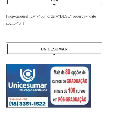
[wcp-carousel id="7466" order="DESC" orderby="date"
count="3"]
UNICESUMAR