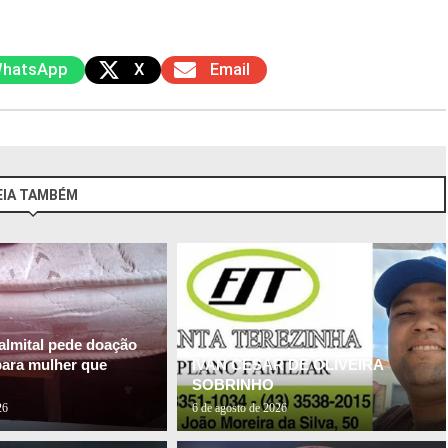
hatsApp
X
Email
EIA TAMBÉM
almital pede doação
para mulher que
IVAN CESAR DE OLIVEIRA
SOBRINHO
26
6 de agosto de 2026