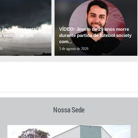
e se formar nesta
VÍDEO: Jovem de 29 anos morre
ar ventos de 100
durante partida de futebol society
com...
26
5 de agosto de 2026
Nossa Sede