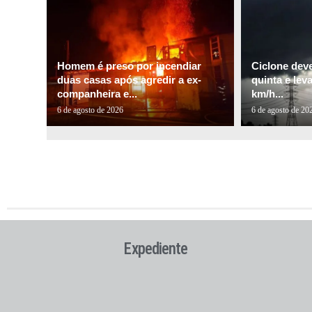
Homem é preso por incendiar
Ciclone dev
duas casas após agredir a ex-
quinta e lev
companheira e...
km/h...
6 de agosto de 2026
6 de agosto de 20
Expediente