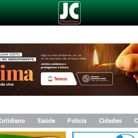
Cotidiano
Saúde
Polícia
Cidades
C