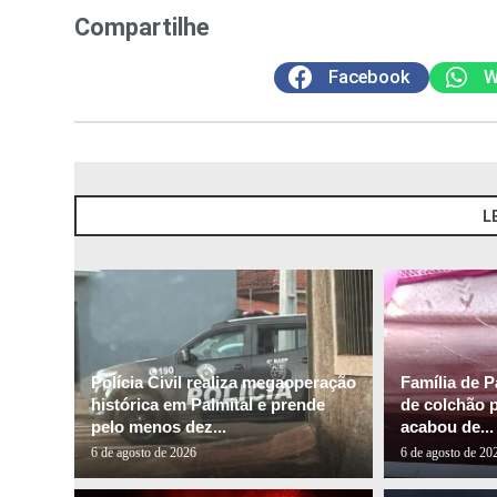
Compartilhe
Facebook
W
L
Polícia Civil realiza megaoperação
Família de P
histórica em Palmital e prende
de colchão 
pelo menos dez...
acabou de...
6 de agosto de 2026
6 de agosto de 20