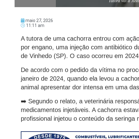
Tutora vai à Jus
maio 27, 2026
11:11 am
A tutora de uma cachorra entrou com ação
por engano, uma injeção com antibiótico d
de Vinhedo (SP). O caso ocorreu em 2024 e
De acordo com o pedido da vítima no proc
janeiro de 2024, quando ela levou a cachor
animal apresentar dor intensa em uma das
➡️ Segundo o relato, a veterinária respons
medicamentos injetáveis. A cachorra estav
profissional injetou o conteúdo da seringa