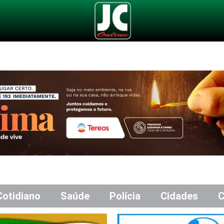
Cotidiano
Saúde
Polícia
Cidades
C