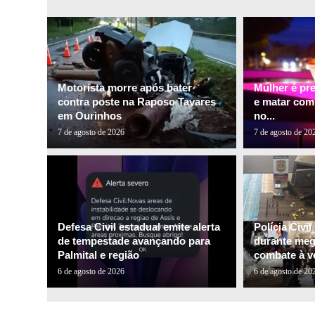
Motorista morre após bater
Mulher é pr
contra poste na Raposo Tavares
e matar com
em Ourinhos
no...
7 de agosto de 2026
7 de agosto de 20
Defesa Civil estadual emite alerta
Polícia Civi
de tempestade avançando para
durante me
Palmital e região
combate à ve
6 de agosto de 2026
6 de agosto de 20