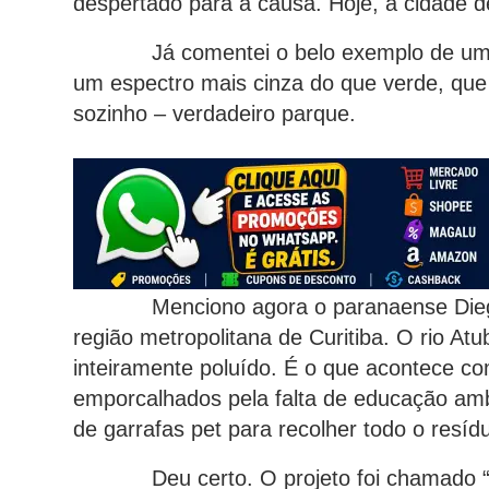
despertado para a causa. Hoje, a cidade de
Já comentei o belo exemplo de um mor
um espectro mais cinza do que verde, que 
sozinho – verdadeiro parque.
Menciono agora o paranaense Diego S
região metropolitana de Curitiba. O rio Atu
inteiramente poluído. É o que acontece com
emporcalhados pela falta de educação amb
de garrafas pet para recolher todo o resíd
Deu certo. O projeto foi chamado “Eco