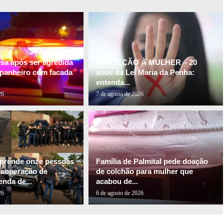
esa após ser agredida
PROTEÇÃO À MULHER – 20
panheiro com facada
anos da Lei Maria da Penha:
entenda...
26
7 de agosto de 2026
l prende onze pessoas
Família de Palmital pede doação
gaoperação de
de colchão para mulher que
nda de...
acabou de...
26
6 de agosto de 2026