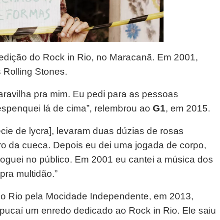
a edição do Rock in Rio, no Maracanã. Em 2001,
s Rolling Stones.
maravilha pra mim. Eu pedi para as pessoas
penquei lá de cima”, relembrou ao
G1
, em 2015.
ie de lycra], levaram duas dúzias de rosas
ntro da cueca. Depois eu dei uma jogada de corpo,
e joguei no público. Em 2001 eu cantei a música dos
pra multidão.”
do Rio pela Mocidade Independente, em 2013,
pucaí um enredo dedicado ao Rock in Rio. Ele saiu