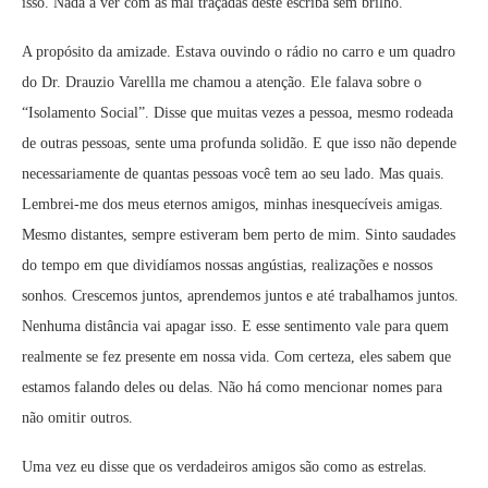
isso. Nada a ver com as mal traçadas deste escriba sem brilho.
A propósito da amizade. Estava ouvindo o rádio no carro e um quadro
do Dr. Drauzio Varellla me chamou a atenção. Ele falava sobre o
“Isolamento Social”. Disse que muitas vezes a pessoa, mesmo rodeada
de outras pessoas, sente uma profunda solidão. E que isso não depende
necessariamente de quantas pessoas você tem ao seu lado. Mas quais.
Lembrei-me dos meus eternos amigos, minhas inesquecíveis amigas.
Mesmo distantes, sempre estiveram bem perto de mim. Sinto saudades
do tempo em que dividíamos nossas angústias, realizações e nossos
sonhos. Crescemos juntos, aprendemos juntos e até trabalhamos juntos.
Nenhuma distância vai apagar isso. E esse sentimento vale para quem
realmente se fez presente em nossa vida. Com certeza, eles sabem que
estamos falando deles ou delas. Não há como mencionar nomes para
não omitir outros.
Uma vez eu disse que os verdadeiros amigos são como as estrelas.