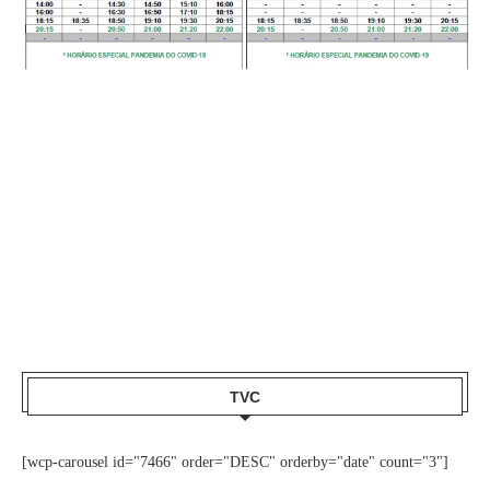
TVC
[wcp-carousel id="7466" order="DESC" orderby="date" count="3"]