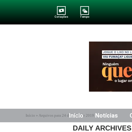
Cotações
Tempo
Início
Notícias
Início
»
Arquivos para 24 de julho de 2019
DAILY ARCHIVE