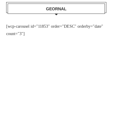
GEORNAL
[wcp-carousel id="11853" order="DESC" orderby="date"
count="3"]