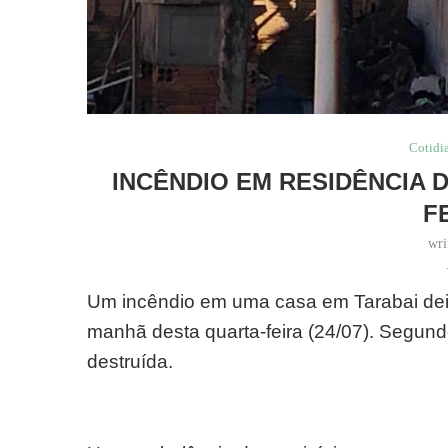
Cotidi
INCÊNDIO EM RESIDÊNCIA 
F
wri
Um incêndio em uma casa em Tarabai deix
manhã desta quarta-feira (24/07). Segun
destruída.