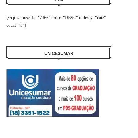
[wcp-carousel id="7466" order="DESC" orderby="date"
count="3"]
UNICESUMAR