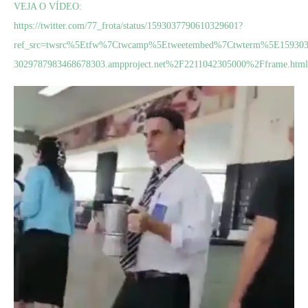
VEJA O VÍDEO:
https://twitter.com/77_frota/status/1593037790610329601?
ref_src=twsrc%5Etfw%7Ctwcamp%5Etweetembed%7Ctwterm%5E159303
3029787983468678303.ampproject.net%2F2211042305000%2Fframe.html