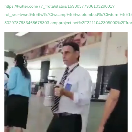
https://twitter.com/77_frota/status/1593037790610329601?
ref_src=twsrc%5Etfw%7Ctwcamp%5Etweetembed%7Ctwterm%5E1
3029787983468678303.ampproject.net%2F2211042305000%2Ffra