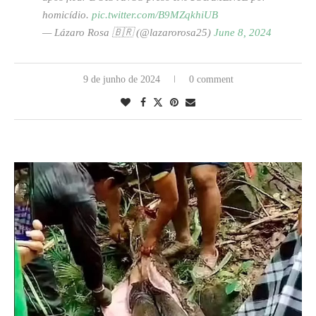
homicídio.
pic.twitter.com/B9MZqkhiUB
— Lázaro Rosa 🇧🇷 (@lazarorosa25)
June 8, 2024
9 de junho de 2024
0 comment