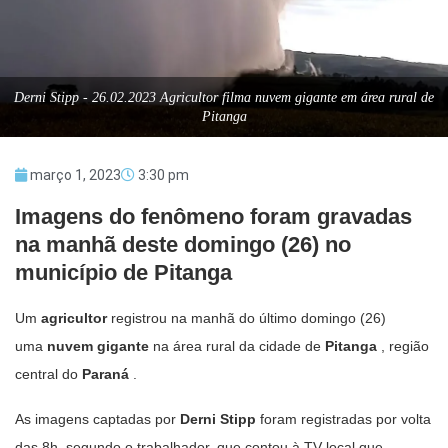
Derni Stipp - 26.02.2023 Agricultor filma nuvem gigante em área rural de
Pitanga
março 1, 2023
3:30 pm
Imagens do fenômeno foram gravadas
na manhã deste domingo (26) no
município de Pitanga
Um
agricultor
registrou na manhã do último domingo (26)
uma
nuvem gigante
na área rural da cidade de
Pitanga
, região
central do
Paraná
.
As imagens captadas por
Derni Stipp
foram registradas por volta
das 8h, segundo o trabalhador, que contou à TV local que,