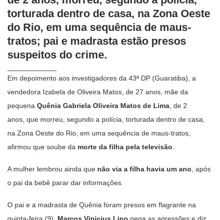
torturada dentro de casa, na Zona Oeste
do Rio, em uma sequência de maus-
tratos; pai e madrasta estão presos
suspeitos do crime.
Em depoimento aos investigadores da 43ª DP (Guaratiba), a
vendedora Izabela de Oliveira Matos, de 27 anos, mãe da
pequena
Quênia Gabriela Oliveira Matos de Lima
, de 2
anos, que morreu, segundo a polícia, torturada dentro de casa,
na Zona Oeste do Rio, em uma sequência de maus-tratos,
afirmou que soube da
morte da filha pela televisão
.
A mulher lembrou ainda que
não via a filha havia um ano
, após
o pai da bebê parar dar informações.
O pai e a madrasta de Quênia foram presos em flagrante na
quinta-feira (9).
Marcos Vinicius Lino
nega as agressões e diz