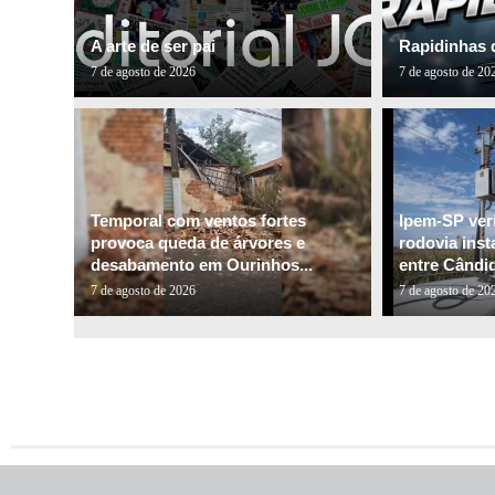
A arte de ser pai
Rapidinhas 
7 de agosto de 2026
7 de agosto de 20
Temporal com ventos fortes
Ipem-SP veri
provoca queda de árvores e
rodovia inst
desabamento em Ourinhos...
entre Cândid
7 de agosto de 2026
7 de agosto de 20