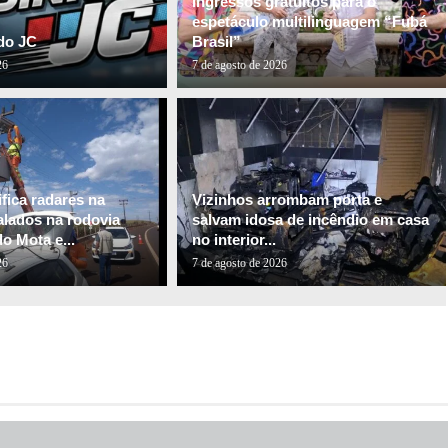
ingressos gratuitos para o
espetáculo multilinguagem “Fubá
do JC
Brasil”
26
7 de agosto de 2026
fica radares na
Vizinhos arrombam porta e
alados na rodovia
salvam idosa de incêndio em casa
o Mota e...
no interior...
26
7 de agosto de 2026