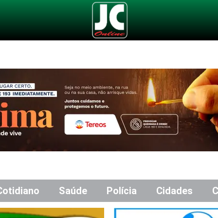
Cotidiano
Saúde
Polícia
Cidades
C