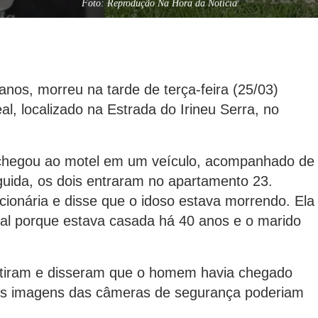
Foto: Reprodução Na Hora da Notícia
anos, morreu na tarde de terça-feira (25/03)
l, localizado na Estrada do Irineu Serra, no
 chegou ao motel em um veículo, acompanhado de
guida, os dois entraram no apartamento 23.
ionária e disse que o idoso estava morrendo. Ela
cal porque estava casada há 40 anos e o marido
entiram e disseram que o homem havia chegado
as imagens das câmeras de segurança poderiam