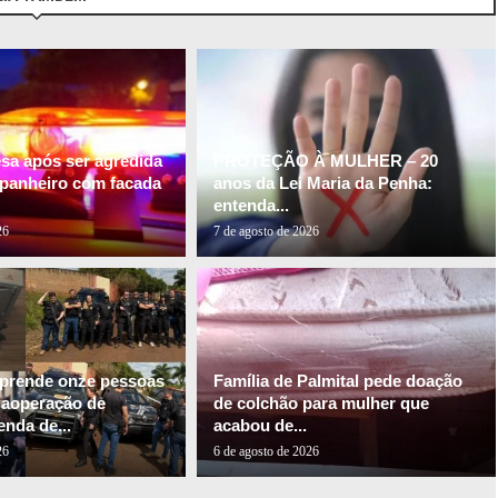
esa após ser agredida
PROTEÇÃO À MULHER – 20
panheiro com facada
anos da Lei Maria da Penha:
entenda...
26
7 de agosto de 2026
l prende onze pessoas
Família de Palmital pede doação
gaoperação de
de colchão para mulher que
nda de...
acabou de...
26
6 de agosto de 2026