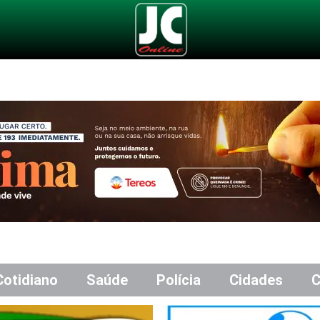
Cotidiano
Saúde
Polícia
Cidades
C