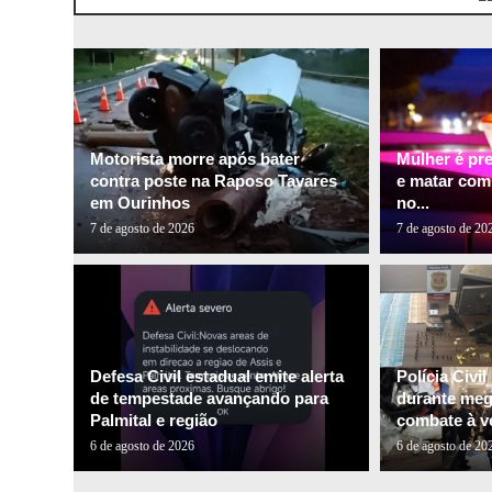
Motorista morre após bater
Mulher é pr
contra poste na Raposo Tavares
e matar com
em Ourinhos
no...
7 de agosto de 2026
7 de agosto de 20
Defesa Civil estadual emite alerta
Polícia Civi
de tempestade avançando para
durante me
Palmital e região
combate à ve
6 de agosto de 2026
6 de agosto de 20