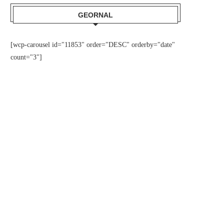
GEORNAL
[wcp-carousel id="11853" order="DESC" orderby="date"
count="3"]