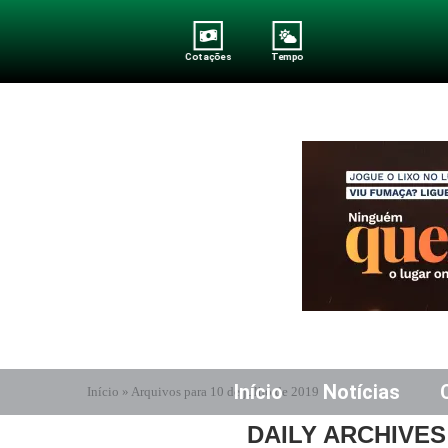
Cotações
Tempo
Início
Notícias
Início
»
Arquivos para 10 de julho de 2019
DAILY ARCHIVE