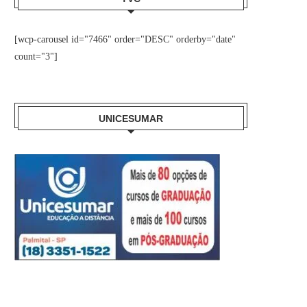
[wcp-carousel id="7466" order="DESC" orderby="date"
count="3"]
UNICESUMAR