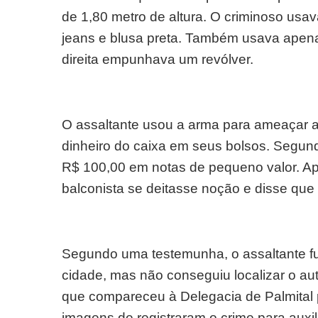
de 1,80 metro de altura. O criminoso usava
jeans e blusa preta. Também usava apen
direita empunhava um revólver.
O assaltante usou a arma para ameaçar a 
dinheiro do caixa em seus bolsos. Segun
R$ 100,00 em notas de pequeno valor. Apó
balconista se deitasse noção e disse que e
Segundo uma testemunha, o assaltante fugi
cidade, mas não conseguiu localizar o aut
que compareceu à Delegacia de Palmital pa
imagens de registraram o crime para auxili