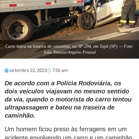
Carro bateu na traseira de caminhão, na SP-294, em Tupã (SP) — Foto:
João Trentini/Arquivo Pessoal
setembro 22, 2023
7:56 am
De acordo com a Polícia Rodoviária, os
dois veículos viajavam no mesmo sentido
da via, quando o motorista do carro tentou
ultrapassagem e bateu na traseira de
caminhão.
Um homem ficou preso às ferragens em um
acidente envolvendo um carro e um caminhão,