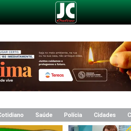
Cotidiano
Saúde
Polícia
Cidades
C