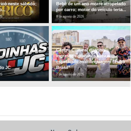
ricó neste sábado;
Bebê de um ano morre atropelado
...
por carro; motor do veículo teria...
26
8 de agosto de 2026
Centro Cultural distribuiu
ingressos gratuitos para o
espetáculo multilinguagem “Fubá
do JC
Brasil”
26
7 de agosto de 2026