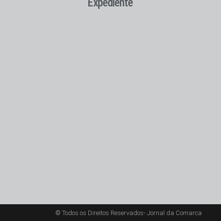
Expediente
© Todos os Direitos Reservados- Jornal da Comarca