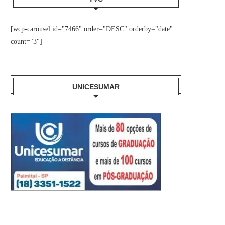
[wcp-carousel id="7466" order="DESC" orderby="date"
count="3"]
UNICESUMAR