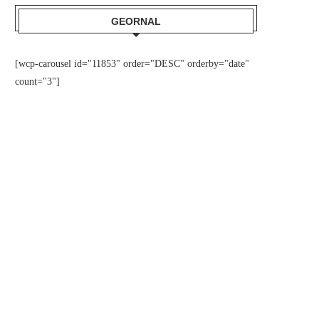
GEORNAL
[wcp-carousel id="11853" order="DESC" orderby="date"
count="3"]