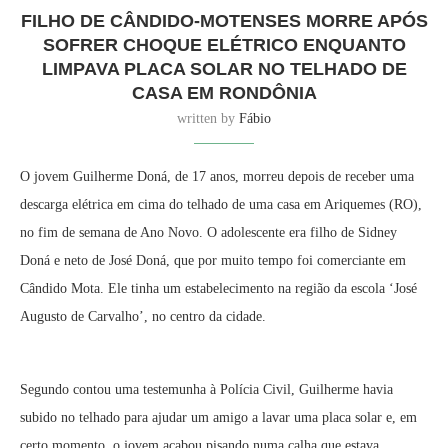
FILHO DE CÂNDIDO-MOTENSES MORRE APÓS
SOFRER CHOQUE ELÉTRICO ENQUANTO
LIMPAVA PLACA SOLAR NO TELHADO DE
CASA EM RONDÔNIA
written by
Fábio
O jovem Guilherme Doná, de 17 anos, morreu depois de receber uma
descarga elétrica em cima do telhado de uma casa em Ariquemes (RO),
no fim de semana de Ano Novo. O adolescente era filho de Sidney
Doná e neto de José Doná, que por muito tempo foi comerciante em
Cândido Mota. Ele tinha um estabelecimento na região da escola ‘José
Augusto de Carvalho’, no centro da cidade.
Segundo contou uma testemunha à Polícia Civil, Guilherme havia
subido no telhado para ajudar um amigo a lavar uma placa solar e, em
certo momento, o jovem acabou pisando numa calha que estava