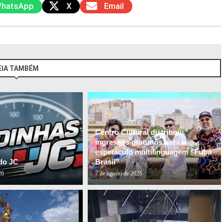
hatsApp
X
Email
EIA TAMBÉM
Centro Cultural distribuiu
ingressos gratuitos para o
espetáculo multilinguagem “Fubá
do JC
Brasil”
26
7 de agosto de 2026