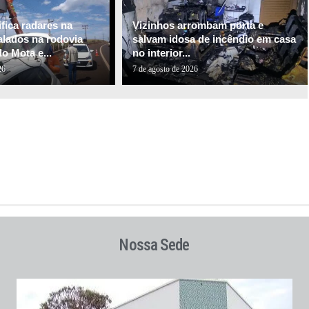
fica radares na
Vizinhos arrombam porta e
alados na rodovia
salvam idosa de incêndio em casa
o Mota e...
no interior...
26
7 de agosto de 2026
Nossa Sede