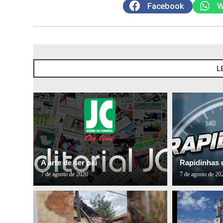
Facebook
W
L
A arte de ser pai
Rapidinhas 
7 de agosto de 2026
7 de agosto de 20