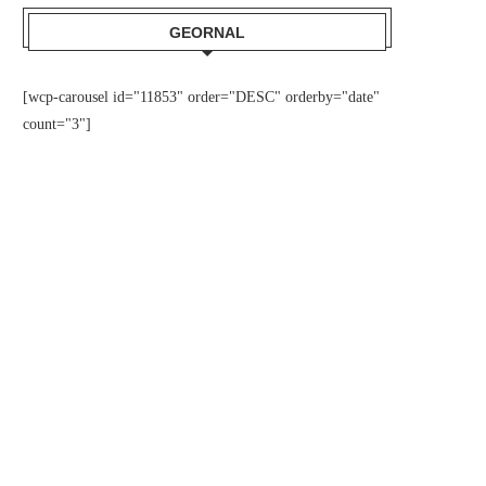
GEORNAL
[wcp-carousel id="11853" order="DESC" orderby="date"
count="3"]