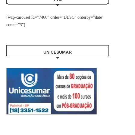
[wcp-carousel id="7466" order="DESC" orderby="date"
count="3"]
UNICESUMAR