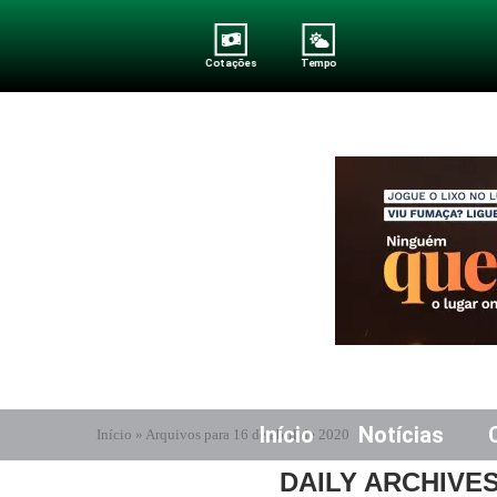
Cotações
Tempo
Início
Notícias
Início
»
Arquivos para 16 de abril de 2020
DAILY ARCHIVE