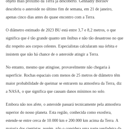
objeto mais próximo da Terra já descoberto. Gennadly Borisov
descobriu o asteroide no último fim de semana, em 21 de janeiro,
apenas cinco dias antes do quase encontro com a Terra.
O diâmetro estimado de 2023 BU está entre 3,7 e 8,2 metros, o que
significa que é tão grande quanto um ônibus e não tão desastroso no que
diz respeito aos corpos celestes. Especialistas calcularam sua órbita e
insistem que não há chance de o asteroide atingir a Terra.
No entanto, mesmo que atingisse, provavelmente não chegaria à
superfície. Rochas espaciais com menos de 25 metros de diâmetro têm
maior probabilidade de queimar se entrarem na atmosfera da Terra, diz
a NASA, o que significa que causam danos mínimos no solo.
Embora não nos afete, o asteroide passará tecnicamente pela atmosfera
superior do nosso planeta. Esta região, conhecida como exosfera,
estende-se entre cerca de 10.000 km e 200.000 km acima da Terra. A
maioria dos cientistas, porém, não o considera uma parte verdadeira da