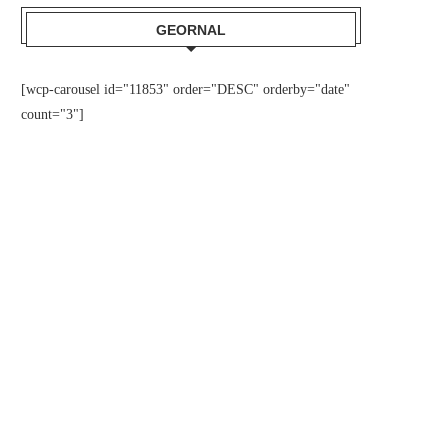
GEORNAL
[wcp-carousel id="11853" order="DESC" orderby="date"
count="3"]