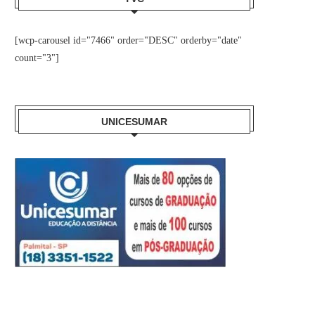
[wcp-carousel id="7466" order="DESC" orderby="date"
count="3"]
UNICESUMAR