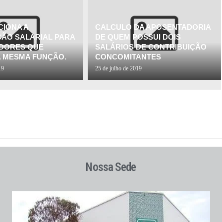
IONA A
CALCULO DA APOSENTADORIA
ÃO SALARIAL PARA
DE QUEM POSSUI DOIS
DORES QUE
SALÁRIOS DE CONTRIBUIÇÃO
 MESMA FUNÇÃO.
CONCOMITANTES
19
25 de julho de 2019
Nossa Sede