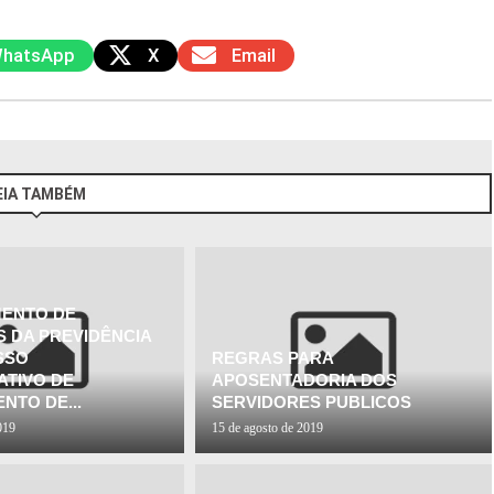
hatsApp
X
Email
EIA TAMBÉM
MENTO DE
S DA PREVIDÊNCIA
SSO
REGRAS PARA
ATIVO DE
APOSENTADORIA DOS
NTO DE...
SERVIDORES PUBLICOS
019
15 de agosto de 2019