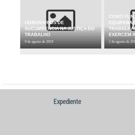
COMO FUNC
HONORARIOS DE
EQUIPARAÇ
SUCUMBENCIA NA JUSTIÇA DO
TRABALHA
TRABALHO
EXERCEM A
9 de agosto de 2019
2 de agosto de 20
Expediente